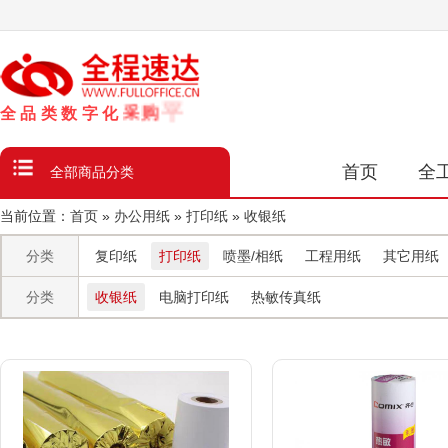
全
品
类
数
字
化
采
购
平
台
首页
全
全部商品分类
当前位置：
首页
»
办公用纸
»
打印纸
»
收银纸
分类
复印纸
打印纸
喷墨/相纸
工程用纸
其它用纸
分类
收银纸
电脑打印纸
热敏传真纸