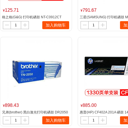
125.71
791.67
¥
¥
格之格(G&G) 打印机硒鼓 NT-C0912CT
三星(SAMSUNG) 打印机硒鼓 ML
黑色 适用三星SCX-4300
加入购物车
加
898.43
885.00
¥
¥
兄弟(brother) 黑白激光打印机硒鼓 DR2050
惠普(HP) CF402A 201A 硒鼓 
位：个） 适用
加入购物车
加
M252N/252dw/277N/277DW/