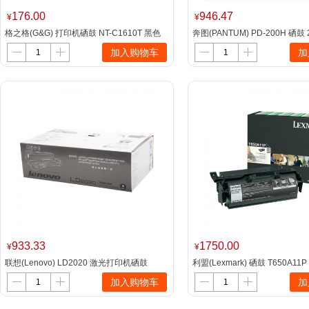
176.00
946.47
¥
¥
格之格(G&G) 打印机硒鼓 NT-C1610T 黑色
奔图(PANTUM) PD-200H 硒鼓
位：个）
加入购物车
加
P1000L/M5000L/P2040/P2060
100/M5200/M5250等 黑色
933.33
1750.00
¥
¥
联想(Lenovo) LD2020 激光打印机硒鼓
利盟(Lexmark) 硒鼓 T650A11P
12000页（单位：个） 适用
加入购物车
加
LJ2000/LJ2050N/M3020/M3120/M3220/M
7130N/M7120/M7030/M7020/LJ2000L/LJ