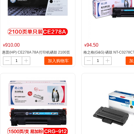
910.00
94.50
¥
¥
惠普(HP) CE278A 78A 打印机硒鼓 2100页
格之格(G&G) 硒鼓 NT-C0278
（单位：支） 适用
加入购物车
加
P1566P1606dnM1536dnf 黑色