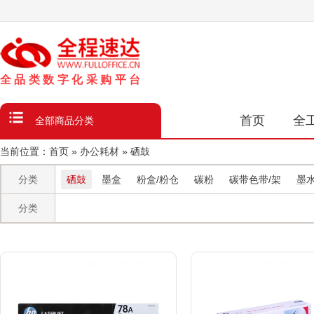
数
字
化
采
购
平
台
首页
全
全部商品分类
当前位置：
首页
»
办公耗材
»
硒鼓
分类
硒鼓
墨盒
粉盒/粉仓
碳粉
碳带色带/架
墨
分类