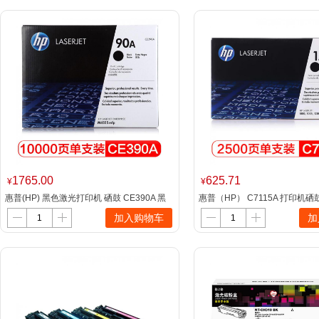
1765.00
625.71
¥
¥
惠普(HP) 黑色激光打印机 硒鼓 CE390A 黑
惠普（HP） C7115A 打印机
色
个）
加入购物车
加