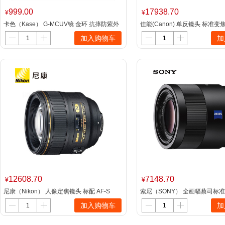
999.00
17938.70
¥
¥
卡色（Kase） G-MCUV镜 金环 抗摔防紫外
佳能(Canon) 单反镜头 标准变
线多层镀膜 防刮保护镜 防油污滤镜 高清高
24-70mm f/2.8L II USM f/4L
加入购物车
加
透 77mm
12608.70
7148.70
¥
¥
尼康（Nikon） 人像定焦镜头 标配 AF-S
索尼（SONY） 全画幅蔡司标
85mm f/1.4G
头 E卡口（含卡色金环G-MCUV
加入购物车
加
55mm F1.8 ZA(SEL55F18Z)