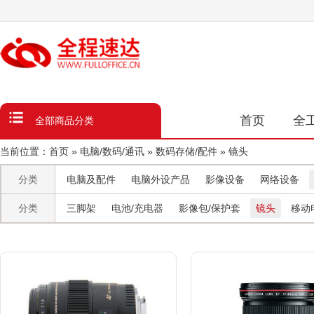
台
采
化
字
全
品
类
数
首页
全
全部商品分类
当前位置：
首页
»
电脑/数码/通讯
»
数码存储/配件
»
镜头
分类
电脑及配件
电脑外设产品
影像设备
网络设备
分类
三脚架
电池/充电器
影像包/保护套
镜头
移动