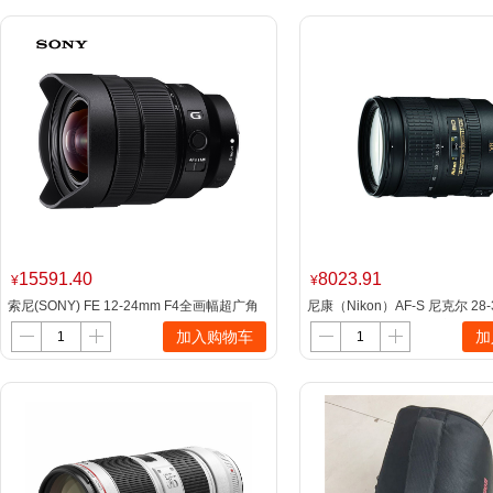
15591.40
8023.91
¥
¥
索尼(SONY) FE 12-24mm F4全画幅超广角
尼康（Nikon）AF-S 尼克尔 28-
微单相机G镜头 E卡口（SEL1224G）
f/3.5-5.6G ED VR 标准变焦镜头
加入购物车
加