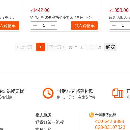
1442.00
1358.00
¥
¥
接待台（单位：
华恺之星 S58 多功能沙发床（单位：张）
岳瑟 大四人位
入购物车
加入购物车
< 上一页
1
下一页 >
共1页
到
页
相关服务
全国服务热线
400-642-8898
退货政策与流程
028-83107823
录
常见问题