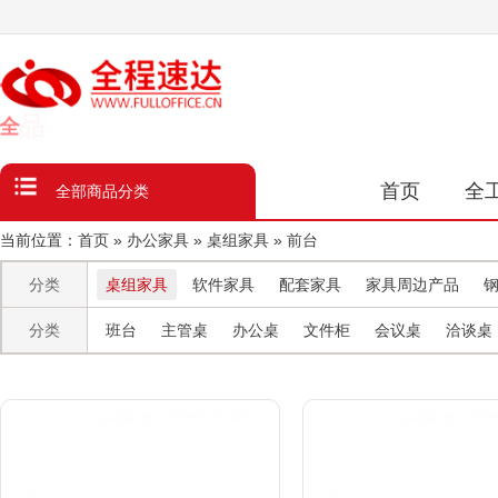
台
数
类
品
全
首页
全
全部商品分类
当前位置：
首页
»
办公家具
»
桌组家具
»
前台
分类
桌组家具
软件家具
配套家具
家具周边产品
分类
班台
主管桌
办公桌
文件柜
会议桌
洽谈桌