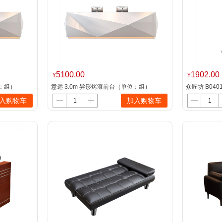
5100.00
1902.00
¥
¥
位：组）
意远 3.0m 异形烤漆前台（单位：组）
众匠坊 B040
70*55*10
入购物车
加入购物车