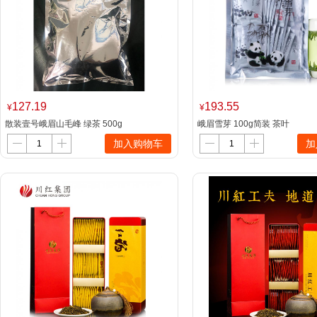
127.19
193.55
¥
¥
散装壹号峨眉山毛峰 绿茶 500g
峨眉雪芽 100g简装 茶叶
加入购物车
加