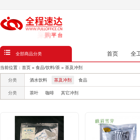
台
数
类
品
全
首页
全
全部商品分类
当前位置：
首页
»
食品/饮料/茶
»
茶及冲剂
分类
酒水饮料
茶及冲剂
食品
分类
茶叶
咖啡
其它冲剂