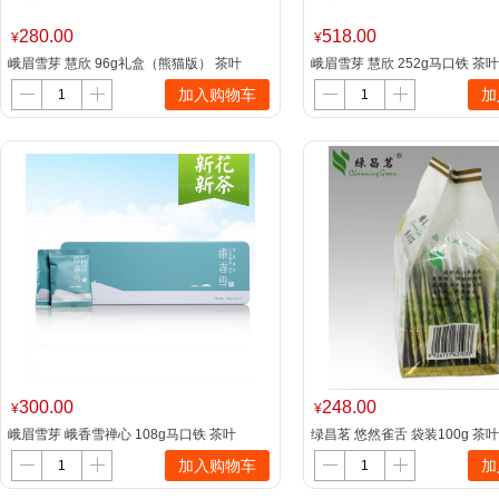
280.00
518.00
¥
¥
峨眉雪芽 慧欣 96g礼盒（熊猫版） 茶叶
峨眉雪芽 慧欣 252g马口铁 茶
加入购物车
加
300.00
248.00
¥
¥
峨眉雪芽 峨香雪禅心 108g马口铁 茶叶
绿昌茗 悠然雀舌 袋装100g 茶
加入购物车
加