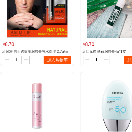
8.70
8.70
¥
¥
泊泉雅 男士透爽滋润唇膏补水保湿 2.7g/ml
近江兄弟 薄荷润唇膏4g*1支
加入购物车
加