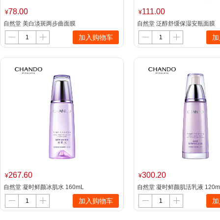
78.00
111.00
¥
¥
自然堂 美白淡斑两步曲面膜
自然堂 泛醇舒缓保湿安瓶面膜
(1.5ml+26ml)*5片/盒
(1.5mL+28mL)*5片/盒
加入购物车
加
267.60
300.20
¥
¥
自然堂 凝时鲜颜冰肌水 160mL
自然堂 凝时鲜颜肌活乳液 120m
加入购物车
加