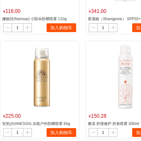
118.00
341.00
¥
¥
娜丽丝(Narisup) 小阳伞防晒喷雾 110g
香蒲丽（Shangpree） SPF5
晒霜 60ml（单位：瓶）
加入购物车
加
225.00
150.28
¥
¥
安热沙(ANESSA) 水能户外防晒喷雾 60g
雅漾 舒缓修护 舒泉喷雾 300m
瓶）
加入购物车
加