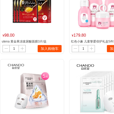
98.00
179.80
¥
¥
utena 黄金果冻玻尿酸面膜3片/盒
红色小象 儿童挚爱倍护礼盒5件
露/无硅洗发露/盈养乳/保湿霜/
加入购物车
加