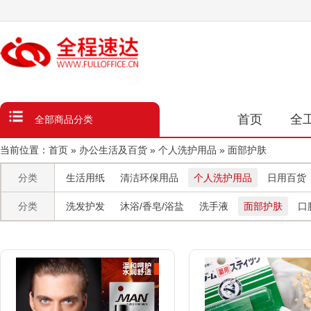
台
化
字
全
品
类
数
首页
全
全部商品分类
当前位置：
首页
»
办公生活及百货
»
个人洗护用品
»
面部护肤
分类
生活用纸
清洁环保用品
个人洗护用品
日用百货
分类
洗发护发
沐浴/香皂/浴盐
洗手液
面部护肤
口